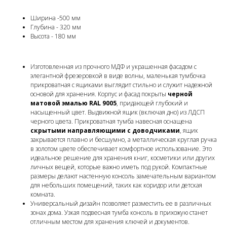
Ширина -500 мм
Глубина - 320 мм
Высота - 180 мм
Изготовленная из прочного МДФ и украшенная фасадом с
элегантной фрезеровкой в виде волны, маленькая тумбочка
прикроватная с ящиками выглядит стильно и служит надежной
основой для хранения. Корпус и фасад покрыты
черной
матовой эмалью RAL 9005
, придающей глубокий и
насыщенный цвет. Выдвижной ящик (включая дно) из ЛДСП
черного цвета. Прикроватная тумба навесная оснащена
скрытыми направляющими с доводчиками
, ящик
закрывается плавно и бесшумно, а металлическая круглая ручка
в золотом цвете обеспечивает комфортное использование. Это
идеальное решение для хранения книг, косметики или других
личных вещей, которые важно иметь под рукой. Компактные
размеры делают настенную консоль замечательным вариантом
для небольших помещений, таких как коридор или детская
комната.
Универсальный дизайн позволяет разместить ее в различных
зонах дома. Узкая подвесная тумба консоль в прихожую станет
отличным местом для хранения ключей и документов.