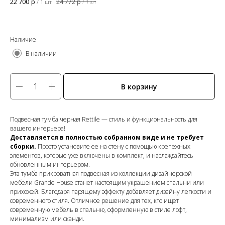
22 700
р
24 772
р
/
1 шт
/
1 шт
Наличие
В наличии
В корзину
Подвесная тумба черная Rettile — стиль и функциональность для
вашего интерьера!
Доставляется в полностью собранном виде и не требует
сборки.
Просто установите ее на стену с помощью крепежных
элементов, которые уже включены в комплект, и наслаждайтесь
обновленным интерьером.
Эта тумба прикроватная подвесная из коллекции дизайнерской
мебели Grande House станет настоящим украшением спальни или
прихожей. Благодаря парящему эффекту добавляет дизайну легкости и
современного стиля. Отличное решение для тех, кто ищет
современную мебель в спальню, оформленную в стиле лофт,
минимализм или сканди.