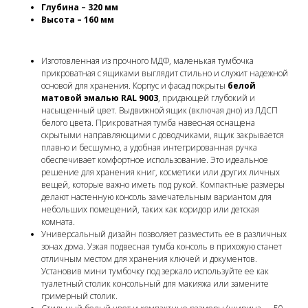
Глубина – 320 мм
Высота – 160 мм
Изготовленная из прочного МДФ, маленькая тумбочка
прикроватная с ящиками выглядит стильно и служит надежной
основой для хранения. Корпус и фасад покрыты
белой
матовой эмалью RAL 9003
, придающей глубокий и
насыщенный цвет. Выдвижной ящик (включая дно) из ЛДСП
белого цвета. Прикроватная тумба навесная оснащена
скрытыми направляющими с доводчиками, ящик закрывается
плавно и бесшумно, а удобная интегрированная ручка
обеспечивает комфортное использование. Это идеальное
решение для хранения книг, косметики или других личных
вещей, которые важно иметь под рукой. Компактные размеры
делают настенную консоль замечательным вариантом для
небольших помещений, таких как коридор или детская
комната.
Универсальный дизайн позволяет разместить ее в различных
зонах дома. Узкая подвесная тумба консоль в прихожую станет
отличным местом для хранения ключей и документов.
Установив мини тумбочку под зеркало используйте ее как
туалетный столик консольный для макияжа или замените
гримерный столик.