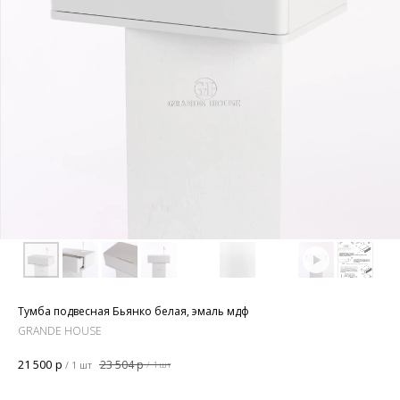
Тумба подвесная Бьянко белая, эмаль мдф
GRANDE HOUSE
21 500
р
23 504
р
/
1 шт
/
1 шт