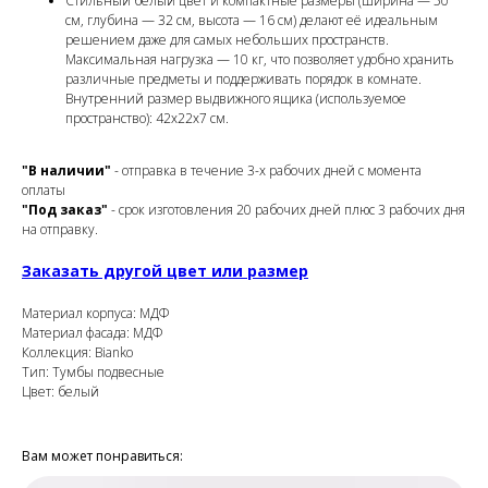
Стильный белый цвет и компактные размеры (ширина — 50
см, глубина — 32 см, высота — 16 см) делают её идеальным
решением даже для самых небольших пространств.
Максимальная нагрузка — 10 кг, что позволяет удобно хранить
различные предметы и поддерживать порядок в комнате.
Внутренний размер выдвижного ящика (используемое
пространство): 42х22х7 см.
"В наличии"
- отправка в течение 3-х рабочих дней с момента
оплаты
"Под заказ"
- срок изготовления 20 рабочих дней плюс 3 рабочих дня
на отправку.
Заказать другой цвет или размер
Материал корпуса: МДФ
Материал фасада: МДФ
Коллекция: Bianko
Тип: Тумбы подвесные
Цвет: белый
Вам может понравиться: