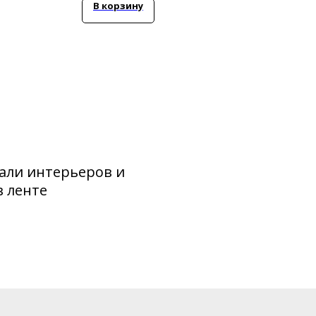
В корзину
В 
али интерьеров и
в ленте