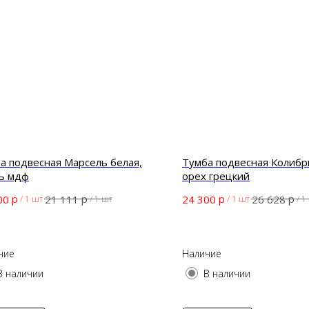
а подвесная Марсель белая,
Тумба подвесная Колибр
ь мдф
орех грецкий
р
р
р
р
00
21 111
24 300
26 628
/
1 шт
/
1 шт
/
1 шт
/
1
чие
Наличие
В наличии
В наличии