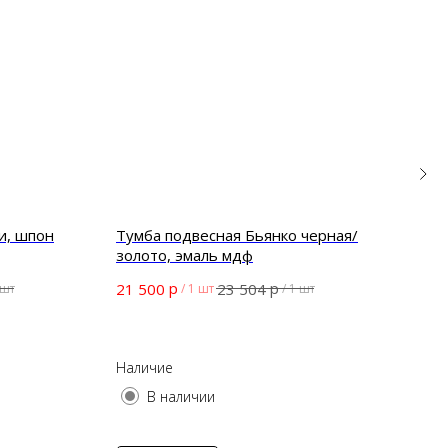
и, шпон
Тумба подвесная Бьянко черная/
Тум
золото, эмаль мдф
эма
р
р
21 500
23 504
19 
 шт
/
1 шт
/
1 шт
Наличие
Нал
В наличии