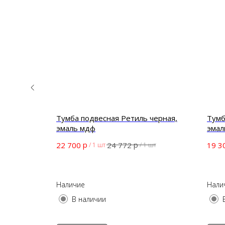
белая,
Тумба подвесная Ретиль черная,
Тумб
эмаль мдф
эмал
р
р
22 700
24 772
19 3
шт
/
1 шт
/
1 шт
Наличие
Нали
В наличии