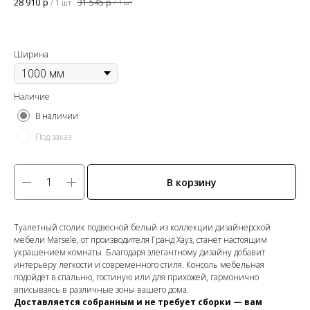
28 910
р
31 545
р
/
1 шт
/
1 шт
Ширина
Наличие
В наличии
Под заказ
В корзину
Туалетный столик подвесной белый из коллекции дизайнерской
мебели Marsele, от производителя Гранд Хауз, станет настоящим
украшением комнаты. Благодаря элегантному дизайну добавит
интерьеру легкости и современного стиля. Консоль мебельная
подойдет в спальню, гостиную или для прихожей, гармонично
вписываясь в различные зоны вашего дома.
Доставляется собранным и не требует сборки — вам