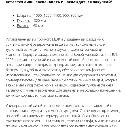
остается лишь распаковать и наслаждаться покупкой!
Ширина
- 1000 (1200, 1100, 900, 800) мм
Глубина
– 320 мм
Высота
– 160 мм
Изготовленный из прочного МДФ и украшенный фасадами с
оригинальной фрезеровкой в виде волны, консольный столик
туалетный выглядит стильно и служит надежной основой для
хранения. Корпус и фасады стола покрыты белой матовой эмалью RAL
9003, придавая глубокий и насыщенный цвет. Ящики, оснащенные
скрытыми направляющими с доводчиками, закрываются плавно и
бесшумно, а удобный захват снизу обеспечивает комфортное
использование. Это идеальное решение для содержания косметики,
принадлежностей для маникюра или других личных вещей, которые
важно иметь под рукой, но не на виду. Подвесная тумба настенная
является отличным вариантом для спальни и небольших помещений,
таких как коридор или детская комната.
Универсальный дизайн позволяет использовать стол туалетный с
ящиками как самую разную мебель для дома. Он не только практичен,
но и добавит вашему интерьеру изысканный образ. Прекрасно
сочетается с современными стилями, такими как лофт, минимализм и
сканди. Узкая консоль в прихожую прекрасно справится с хранением