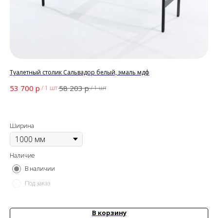
Туалетный столик Сальвадор белый, эмаль мдф
Ту
р
р
53 700
58 203
53
/
1 шт
/
1 шт
Ширина
Ши
Наличие
На
В наличии
Под заказ
В корзину