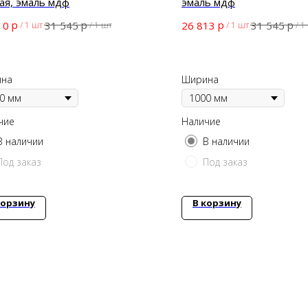
ая, эмаль мдф
эмаль мдф
р
р
р
р
10
31 545
26 813
31 545
/
1 шт
/
1 шт
/
1 шт
/
1
на
Ширина
чие
Наличие
В наличии
В наличии
Под заказ
Под заказ
корзину
В корзину