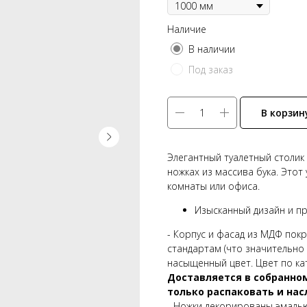
Наличие
В наличии
Под заказ
В корзин
Элегантный туалетный столик 
ножках из массива бука. Этот
комнаты или офиса.
Изысканный дизайн и п
- Корпус и фасад из МДФ пок
стандартам (что значительно 
насыщенный цвет. Цвет по ка
Доставляется в собранном
только распаковать и нас
- Ножки декорированы эмалью