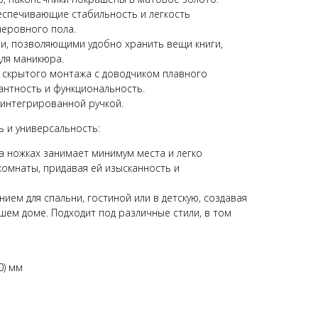
еспечивающие стабильность и легкость
неровного пола.
и, позволяющими удобно хранить вещи книги,
для маникюра.
 скрытого монтажа с доводчиком плавного
антность и функциональность.
 интегрированной ручкой.
 и универсальность:
на ножках занимает минимум места и легко
комнаты, придавая ей изысканность и
ием для спальни, гостиной или в детскую, создавая
ем доме. Подходит под различные стили, в том
0) мм