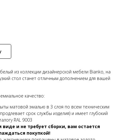
у
белый из коллекции дизайнерской мебели Bianko, на
 узкий стол станет отличным дополнением для вашей
ремиальное качество:
рыты матовой эмалью в 3 слоя по всем техническим
продлевает срок службы изделия) и имеет глубокий
талогу RAL 9003
 виде и не требует сборки, вам остается
лаждаться покупкой!
, наконечники покрашены в матовое золото.