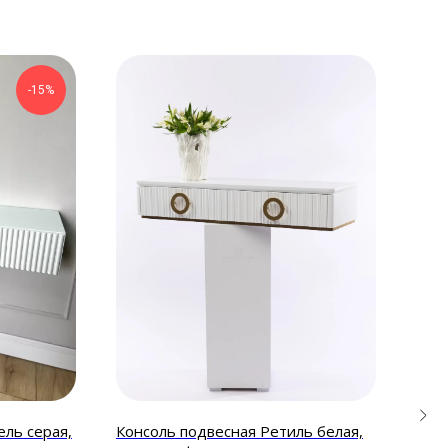
-15%
ль серая,
Консоль подвесная Ретиль белая,
Кон