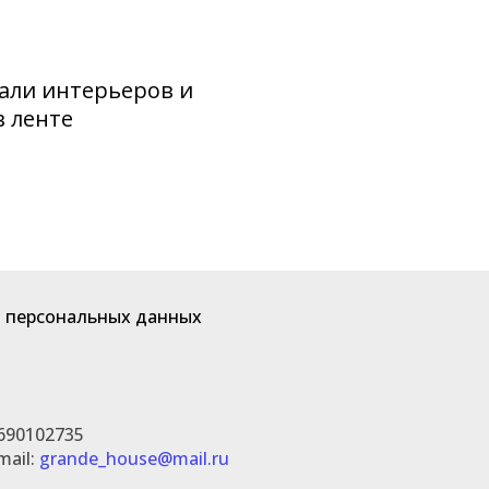
али интерьеров и
в ленте
 персональных данных
690102735
mail:
grande_house@mail.ru