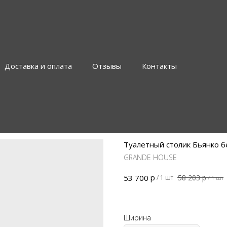
Доставка и оплата
Отзывы
Контакты
→ На главную
Туалетный столик Бьянко б
GRANDE HOUSE
р
58 203
р
53 700
/
1 шт
/
1 шт
Ширина