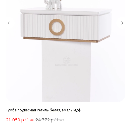
Тумба подвесная Ретиль белая, эмаль мдф
Тум
р
р
21 050
24 772
22
/
1 шт
/
1 шт