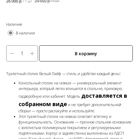
26 000
р
29 692
р
/
1 шт
/
1 шт
Наличие
В наличии
В корзину
Туалетный столик белый Лайф — стиль и удобство каждый день!
Консольный столик на ножках — универсальный элемент
интерьера, который легко впишется в спальню, прихожую,
доставляется в
гардеробную или кабинет. Модель
собранном виде
и не требует дополнительной
сборки — просто распакуйте и используйте.
Этот туалетный столик на ножках сочетает эстетику и
функциональность. Основание — прочное стальное основание
с золотистым полимерным покрытием и регулируемыми
подпятниками. Корпус и задняя стенка выполнены из ЛДСП
цвет "Белый снег", фасад — из МДФ с фрезеровкой, покрыт