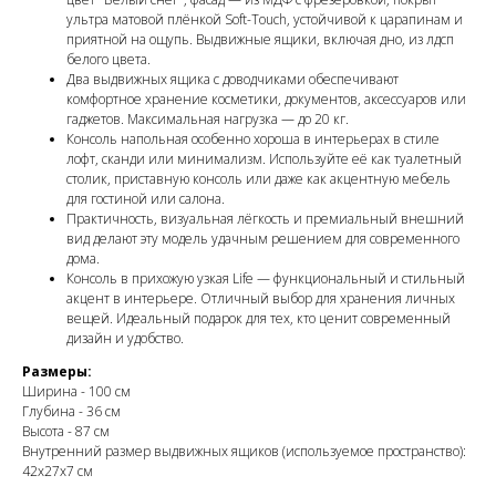
ультра матовой плёнкой Soft-Touch, устойчивой к царапинам и
приятной на ощупь. Выдвижные ящики, включая дно, из лдсп
белого цвета.
Два выдвижных ящика с доводчиками обеспечивают
комфортное хранение косметики, документов, аксессуаров или
гаджетов. Максимальная нагрузка — до 20 кг.
Консоль напольная особенно хороша в интерьерах в стиле
лофт, сканди или минимализм. Используйте её как туалетный
столик, приставную консоль или даже как акцентную мебель
для гостиной или салона.
Практичность, визуальная лёгкость и премиальный внешний
вид делают эту модель удачным решением для современного
дома.
Консоль в прихожую узкая Life — функциональный и стильный
акцент в интерьере. Отличный выбор для хранения личных
вещей. Идеальный подарок для тех, кто ценит современный
дизайн и удобство.
Размеры:
Ширина - 100 см
Глубина - 36 см
Высота - 87 см
Внутренний размер выдвижных ящиков (используемое пространство):
42х27х7 см